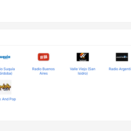
io Suquía
Radio Buenos
Valle Viejo (San
Radio Argent
órdoba)
Aires
Isidro)
k And Pop