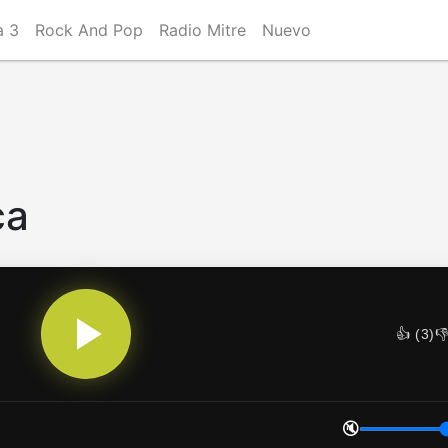
a 3
Rock And Pop
Radio Mitre
Nuevo
ca
👍 (
3
)
👎
🔇