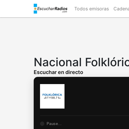
Skip
Todos emisoras
Caden
to
main
content
Nacional Folklóri
Escuchar en directo
Pause...